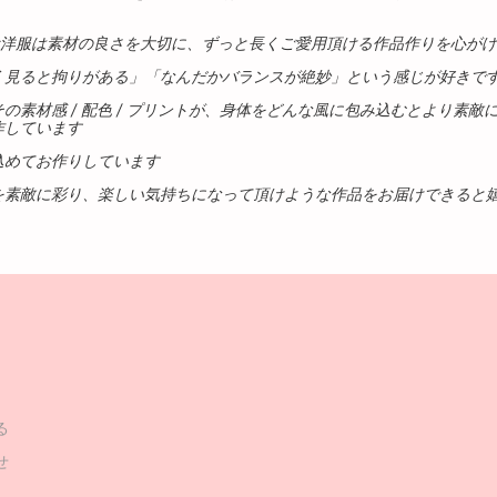
GE のお洋服は素材の良さを大切に、ずっと長くご愛用頂ける作品作りを心がけ
く見ると拘りがある」「なんだかバランスが絶妙」という感じが好きで
の素材感 / 配色 / プリントが、身体をどんな風に包み込むとより素敵
作しています
込めてお作りしています
を素敵に彩り、楽しい気持ちになって頂けような作品をお届けできると
る
せ