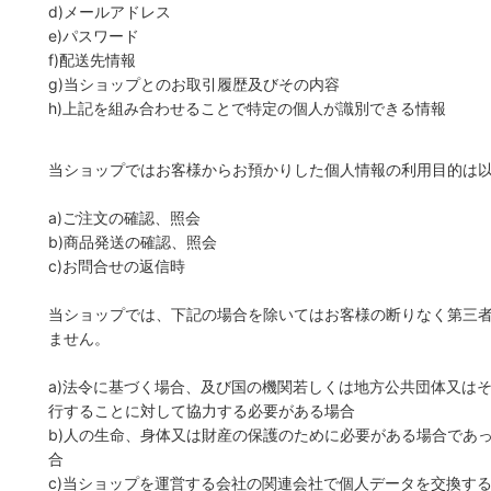
d)メールアドレス
e)パスワード
f)配送先情報
g)当ショップとのお取引履歴及びその内容
h)上記を組み合わせることで特定の個人が識別できる情報
当ショップではお客様からお預かりした個人情報の利用目的は
a)ご注文の確認、照会
b)商品発送の確認、照会
c)お問合せの返信時
当ショップでは、下記の場合を除いてはお客様の断りなく第三
ません。
a)法令に基づく場合、及び国の機関若しくは地方公共団体又は
行することに対して協力する必要がある場合
b)人の生命、身体又は財産の保護のために必要がある場合であ
合
c)当ショップを運営する会社の関連会社で個人データを交換す