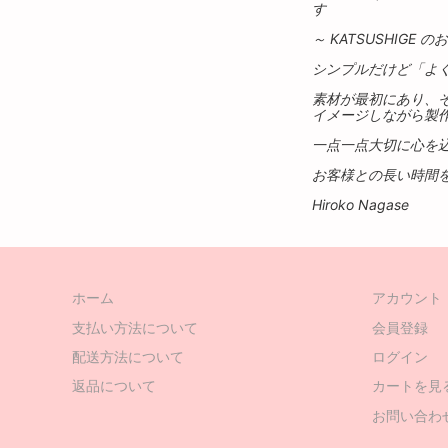
す
～ KATSUSHI
シンプルだけど「よ
素材が最初にあり、そ
イメージしながら製
一点一点大切に心を
お客様との長い時間
Hiroko Nagase
ホーム
アカウント
支払い方法について
会員登録
配送方法について
ログイン
返品について
カートを見
お問い合わ