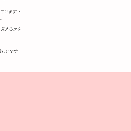
ています ～
す
に見えるかを
嬉しいです