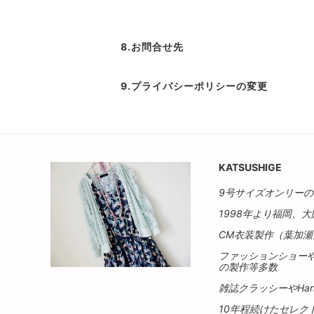
8.お問合せ先
9.プライバシーポリシーの変更
KATSUSHIGE
9号サイズオンリー
1998年より福岡、
CM衣装製作（葉加
ファッションショーや
の製作等多数
雑誌クラッシーやHa
10年程続けたセレ