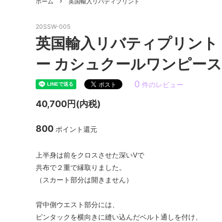
ホーム
英国輸入リバティプリント
20SSW-005
英国輸入リバティプリント La
ー カシュクールワンピー
0
件のレビュー
40,700円(内税)
800
ポイント還元
上半身は前をクロスさせた深いVで
共布で２重で縁取りました。
（スカート部分は開きません）
背中側ウエスト部分には、
ピンタックを横向きに縫い込んだベルト通しを付け、